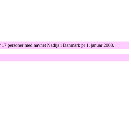
er 17 personer med navnet Nadija i Danmark pr 1. januar 2008.