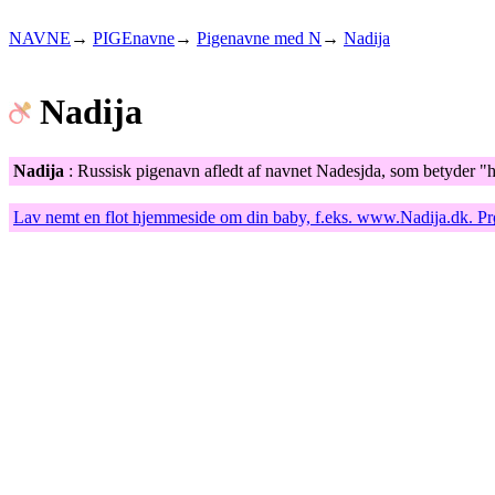
NAVNE
→
PIGEnavne
→
Pigenavne med N
→
Nadija
Nadija
Nadija
: Russisk pigenavn afledt af navnet Nadesjda, som betyder "
Lav nemt en flot hjemmeside om din baby, f.eks.
www.Nadija.dk
. P