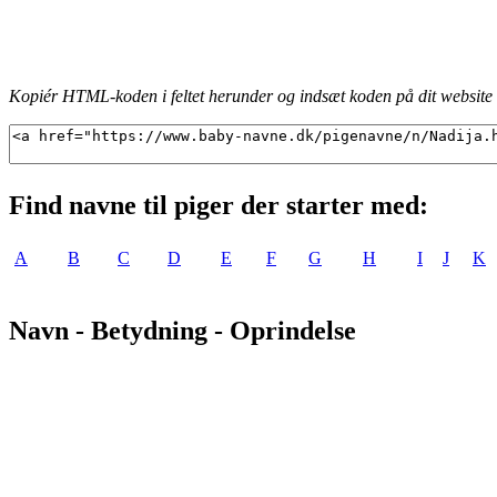
Kopiér HTML-koden i feltet herunder og indsæt koden på dit website f
Find navne til piger der starter med:
A
B
C
D
E
F
G
H
I
J
K
Navn - Betydning - Oprindelse