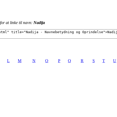
or at linke til navn:
Nadija
L
M
N
O
P
Q
R
S
T
U