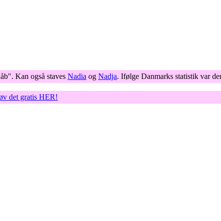
håb". Kan også staves
Nadia
og
Nadja
. Ifølge Danmarks statistik var d
røv det gratis HER!