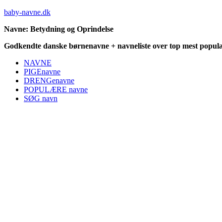
baby-navne.dk
Navne: Betydning og Oprindelse
Godkendte danske børnenavne + navneliste over top mest populæ
NAVNE
PIGEnavne
DRENGenavne
POPULÆRE navne
SØG navn