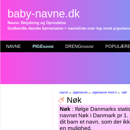
baby-navne.dk
Navne: Betydning og Oprindelse
Godkendte danske børnenavne + navneliste over top mest populære 
NAVNE
PIGEnavne
DRENGenavne
POPULÆRE 
→
→
→
navne
pigenavne
pigenavne med n
nøk
Nøk
Nøk
: Ifølge Danmarks stati
navnet Nøk i Danmark pr 1. 
dit barn et navn, som der ikk
en mulighed.