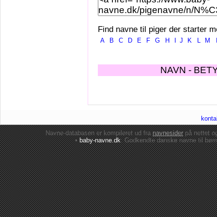
Find navne til piger der starter m
A
B
C
D
E
F
G
H
I
J
K
L
M
NAVN - BET
konta
Navne-databasen er kompileret ud fra
navnesider
på nettet 
•
baby-navne.dk
: Godkendte danske
navne til bør