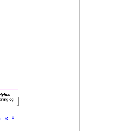
Mylise
Æ
Ø
Å