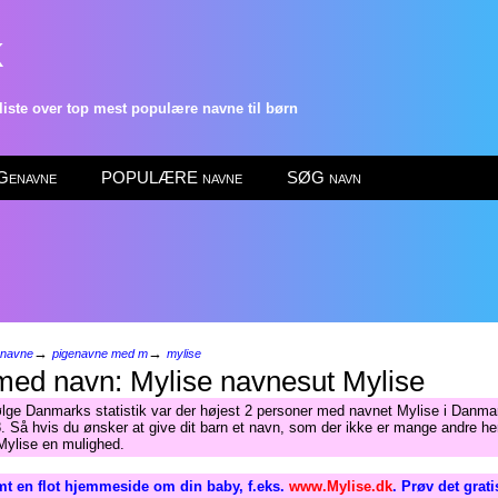
k
ste over top mest populære navne til børn
enavne
POPULÆRE navne
SØG navn
→
→
enavne
pigenavne med m
mylise
Mylise
ølge Danmarks statistik var der højest 2 personer med navnet Mylise i Danmar
. Så hvis du ønsker at give dit barn et navn, som der ikke er mange andre her
 Mylise en mulighed.
t en flot hjemmeside om din baby, f.eks.
www.Mylise.dk
. Prøv det grat