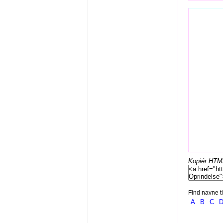
Kopiér HTML-
Find navne ti
A
B
C