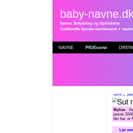
baby-navne.d
Navne: Betydning og Oprindelse
Godkendte danske børnenavne + navneli
NAVNE
PIGEnavne
DRENG
→
navne
pig
Mylise
: If
januar 2008
der har, er
Lav nem