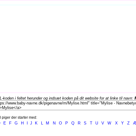
koden i feltet herunder og indsæt koden på dit website for at linke til navn:
l piger der starter med:
D
E
F
G
H
I
J
K
L
M
N
O
P
Q
R
S
T
U
V
W
X
Y
Z