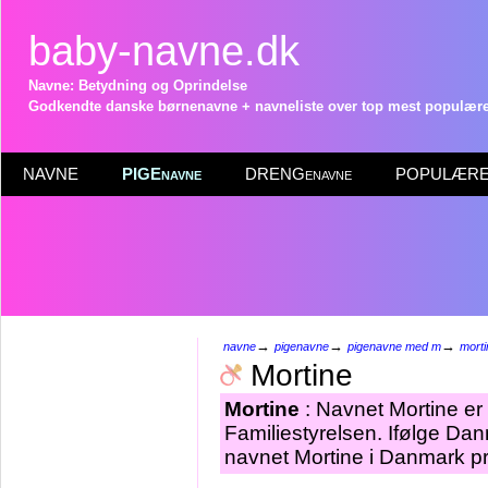
baby-navne.dk
Navne: Betydning og Oprindelse
Godkendte danske børnenavne + navneliste over top mest populære 
NAVNE
PIGEnavne
DRENGenavne
POPULÆRE 
→
→
→
navne
pigenavne
pigenavne med m
morti
Mortine
Mortine
: Navnet Mortine e
Familiestyrelsen. Ifølge Dan
navnet Mortine i Danmark pr