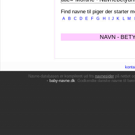
Find navne til piger der starter m
A
B
C
D
E
F
G
H
I
J
K
L
M
NAVN - BET
konta
Navne-databasen er kompileret ud fra
navnesider
på nettet 
•
baby-navne.dk
: Godkendte danske
navne til bør