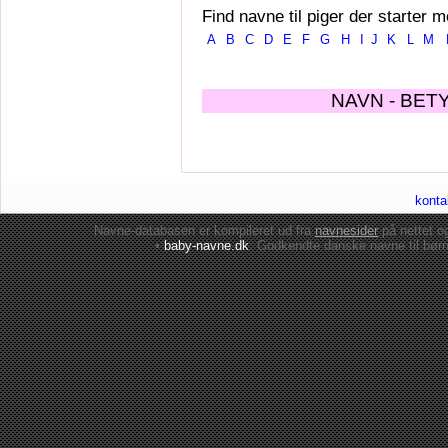
Find navne til piger der starter m
A
B
C
D
E
F
G
H
I
J
K
L
M
NAVN - BET
konta
Navne-databasen er kompileret ud fra
navnesider
på nettet 
•
baby-navne.dk
: Godkendte danske
navne til bør