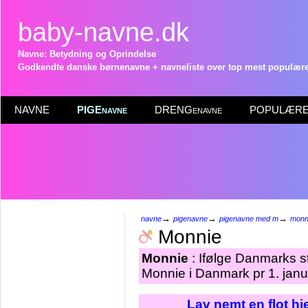
baby-navne.dk
Navne: Betydning og Oprindelse
Godkendte danske børnenavne + navneliste over top mest populære 
NAVNE
PIGEnavne
DRENGenavne
POPULÆRE 
→
→
→
navne
pigenavne
pigenavne med m
monn
Monnie
Monnie
: Ifølge Danmarks s
Monnie i Danmark pr 1. janu
Lav nemt en flot h