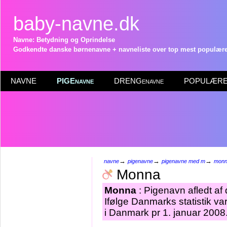
baby-navne.dk
Navne: Betydning og Oprindelse
Godkendte danske børnenavne + navneliste over top mest populære 
NAVNE
PIGEnavne
DRENGenavne
POPULÆRE 
→
→
→
navne
pigenavne
pigenavne med m
mon
Monna
Monna
: Pigenavn afledt af 
Ifølge Danmarks statistik 
i Danmark pr 1. januar 2008