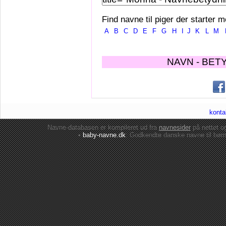
Find navne til piger der starter m
A
B
C
D
E
F
G
H
I
J
K
L
M
NAVN - BET
konta
Navne-databasen er kompileret ud fra
navnesider
på nettet 
•
baby-navne.dk
: Godkendte danske
navne til bør