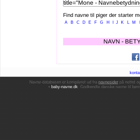
Find navne til piger der starter m
A
B
C
D
E
F
G
H
I
J
K
L
M
NAVN - BET
konta
Navne-databasen er kompileret ud fra
navnesider
på nettet 
•
baby-navne.dk
: Godkendte danske
navne til bør