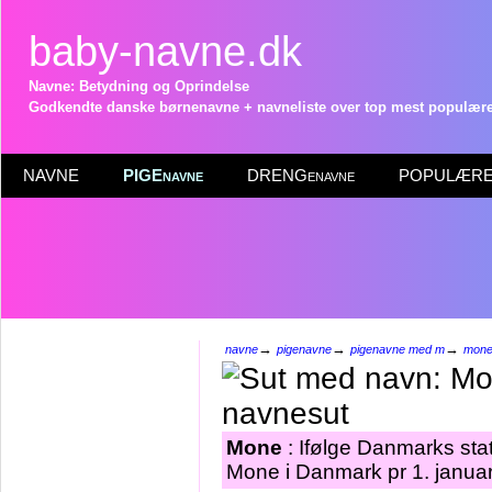
baby-navne.dk
Navne: Betydning og Oprindelse
Godkendte danske børnenavne + navneliste over top mest populære 
NAVNE
PIGEnavne
DRENGenavne
POPULÆRE 
→
→
→
navne
pigenavne
pigenavne med m
mon
Mone
: Ifølge Danmarks sta
Mone i Danmark pr 1. janua