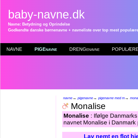
baby-navne.dk
Navne: Betydning og Oprindelse
Godkendte danske børnenavne + navneliste over top mest populære 
NAVNE
PIGEnavne
DRENGenavne
POPULÆRE 
→
→
→
navne
pigenavne
pigenavne med m
mona
Monalise
Monalise
: Ifølge Danmarks 
navnet Monalise i Danmark p
Lav nemt en flot h