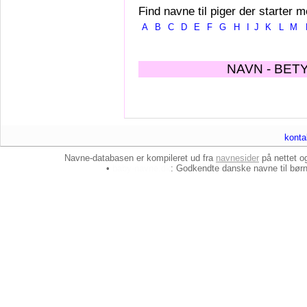
Find navne til piger der starter m
A
B
C
D
E
F
G
H
I
J
K
L
M
NAVN - BET
konta
Navne-databasen er kompileret ud fra
navnesider
på nettet 
•
baby-navne.dk
: Godkendte danske
navne til bør