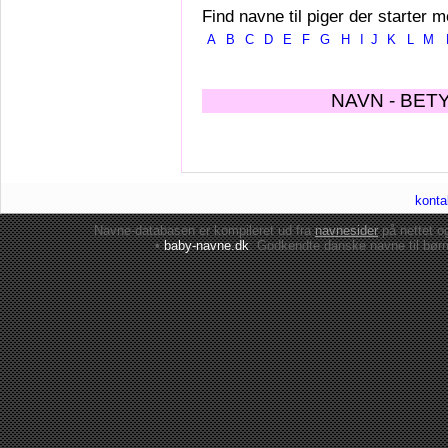
Find navne til piger der starter m
A
B
C
D
E
F
G
H
I
J
K
L
M
NAVN - BET
konta
Navne-databasen er kompileret ud fra
navnesider
på nettet 
•
baby-navne.dk
: Godkendte danske
navne til bør