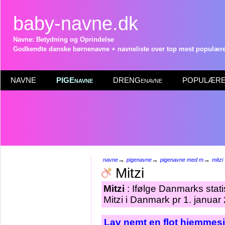
baby-navne.dk
Navne: Betydning og Oprindelse
Godkendte danske børnenavne + navneliste over top mest populære 
NAVNE
PIGEnavne
DRENGenavne
POPULÆRE 
→
→
→
navne
pigenavne
pigenavne med m
mitzi
Mitzi
Mitzi
: Ifølge Danmarks stat
Mitzi i Danmark pr 1. januar
Lav nemt en flot hjemmesi