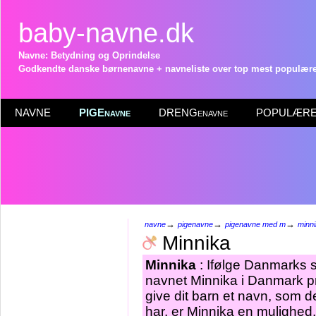
baby-navne.dk
Navne: Betydning og Oprindelse
Godkendte danske børnenavne + navneliste over top mest populære 
NAVNE
PIGEnavne
DRENGenavne
POPULÆRE 
→
→
→
navne
pigenavne
pigenavne med m
minn
Minnika
Minnika
: Ifølge Danmarks s
navnet Minnika i Danmark pr
give dit barn et navn, som d
har, er Minnika en mulighed.