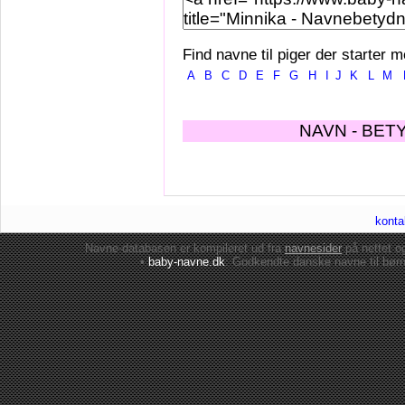
Find navne til piger der starter m
A
B
C
D
E
F
G
H
I
J
K
L
M
NAVN - BET
konta
Navne-databasen er kompileret ud fra
navnesider
på nettet 
•
baby-navne.dk
: Godkendte danske
navne til bør