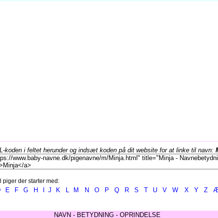
koden i feltet herunder og indsæt koden på dit website for at linke til navn:
l piger der starter med:
D
E
F
G
H
I
J
K
L
M
N
O
P
Q
R
S
T
U
V
W
X
Y
Z
NAVN - BETYDNING - OPRINDELSE