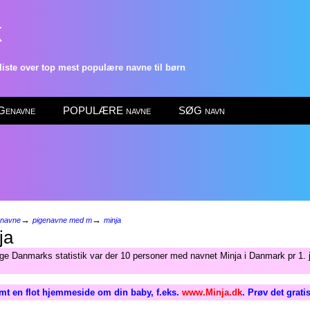
k
ste over top mest populære navne til børn
enavne
POPULÆRE navne
SØG navn
→
→
enavne
pigenavne med m
minja
ja
lge Danmarks statistik var der 10 personer med navnet Minja i Danmark pr 1. 
mt en flot hjemmeside om din baby, f.eks.
www.Minja.dk
. Prøv det grati