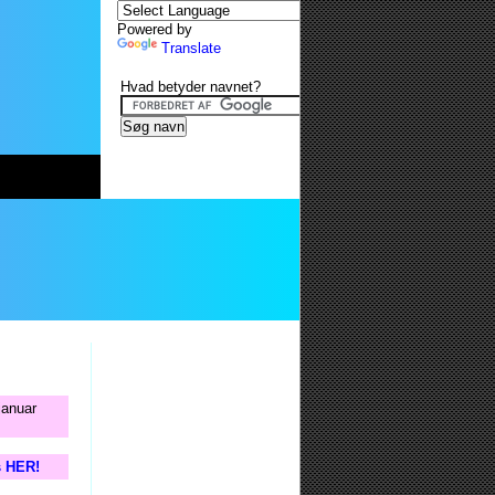
Powered by
Translate
Hvad betyder navnet?
januar
s HER!