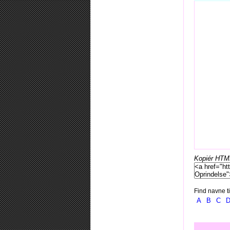
Kopiér HTML-
Find navne ti
A
B
C