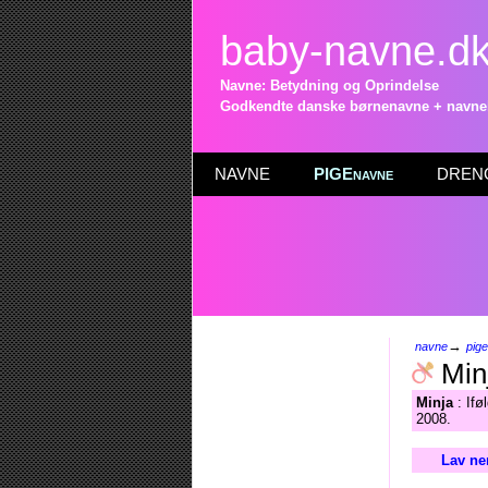
baby-navne.d
Navne: Betydning og Oprindelse
Godkendte danske børnenavne + navneli
NAVNE
PIGEnavne
DRENG
→
navne
pig
Min
Minja
: Ifø
2008.
Lav ne