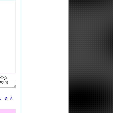
Minja
Æ
Ø
Å