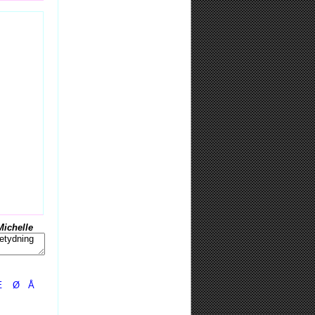
Michelle
Æ
Ø
Å