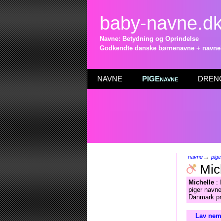
baby-navne.d
Navne: Betydning og Oprindelse
Godkendte danske børnenavne + navneli
NAVNE
PIGEnavne
DRENG
→
navne
pig
Mic
Michelle
: 
piger navne
Danmark pr
Lav nemt