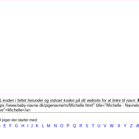
koden i feltet herunder og indsæt koden på dit website for at linke til navn:
l piger der starter med:
D
E
F
G
H
I
J
K
L
M
N
O
P
Q
R
S
T
U
V
W
X
Y
Z