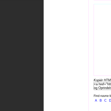
Kopiér HTML-
Find navne ti
A
B
C