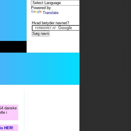
Powered by
Translate
Hvad betyder navnet?
354 danske
lle i
tis HER!