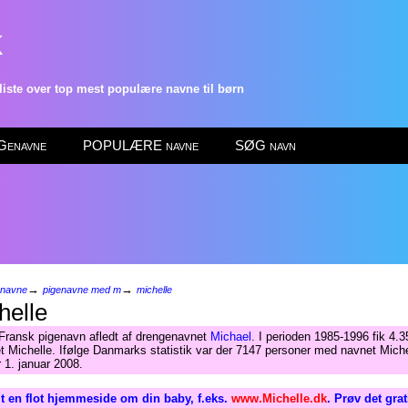
k
ste over top mest populære navne til børn
enavne
POPULÆRE navne
SØG navn
→
→
enavne
pigenavne med m
michelle
helle
Fransk pigenavn afledt af drengenavnet
Michael
. I perioden 1985-1996 fik 4.
t Michelle. Ifølge Danmarks statistik var der 7147 personer med navnet Miche
 1. januar 2008.
 en flot hjemmeside om din baby, f.eks.
www.Michelle.dk
. Prøv det gra