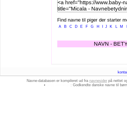
Find navne til piger der starter m
A
B
C
D
E
F
G
H
I
J
K
L
M
NAVN - BET
konta
Navne-databasen er kompileret ud fra
navnesider
på nettet 
•
baby-navne.dk
: Godkendte danske
navne til bør