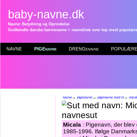
baby-navne.dk
Navne: Betydning og Oprindelse
Godkendte danske børnenavne + navneliste over top mest populære 
NAVNE
PIGEnavne
DRENGenavne
POPULÆRE 
→
→
→
navne
pigenavne
pigenavne med m
mical
Micala
: Pigenavn, der blev g
1985-1996. Ifølge Danmarks 