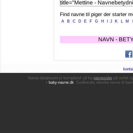
Find navne til piger der starter m
A
B
C
D
E
F
G
H
I
J
K
L
M
NAVN - BET
konta
Navne-databasen er kompileret ud fra
navnesider
på nettet 
•
baby-navne.dk
: Godkendte danske
navne til bør