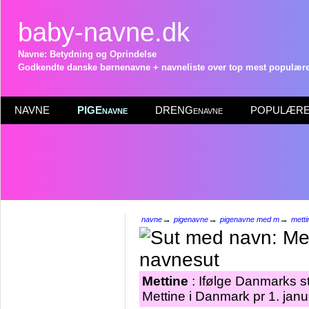
baby-navne.dk
Navne: Betydning og Oprindelse
Godkendte danske børnenavne + navneliste over top mest populære 
NAVNE
PIGEnavne
DRENGenavne
POPULÆRE 
→
→
→
navne
pigenavne
pigenavne med m
metti
Mettine
: Ifølge Danmarks st
Mettine i Danmark pr 1. jan