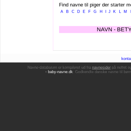
Find navne til piger der starter m
A
B
C
D
E
F
G
H
I
J
K
L
M
NAVN - BET
konta
Navne-databasen er kompileret ud fra
navnesider
på nettet 
•
baby-navne.dk
: Godkendte danske
navne til bør