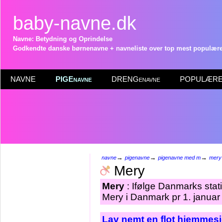
baby-navne.dk
Navne: Betydning og Oprindelse
Godkendte danske børnenavne + navneliste over top mest populære 
NAVNE
PIGEnavne
DRENGenavne
POPULÆRE 
→
→
→
navne
pigenavne
pigenavne med m
mery
Mery
Mery
: Ifølge Danmarks stat
Mery i Danmark pr 1. januar
Lav nemt en flot hjemmesi