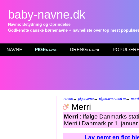
baby-navne.dk
Navne: Betydning og Oprindelse
Godkendte danske børnenavne + navneliste over top mest populære 
NAVNE
PIGEnavne
DRENGenavne
POPULÆRE 
→
→
→
navne
pigenavne
pigenavne med m
merri
Merri
Merri
: Ifølge Danmarks stat
Merri i Danmark pr 1. januar
Lav nemt en flot h