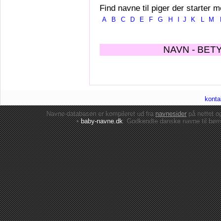
Find navne til piger der starter m
A
B
C
D
E
F
G
H
I
J
K
L
M
NAVN - BET
konta
Navne-databasen er kompileret ud fra
navnesider
på nettet 
•
baby-navne.dk
: Godkendte danske
navne til bør