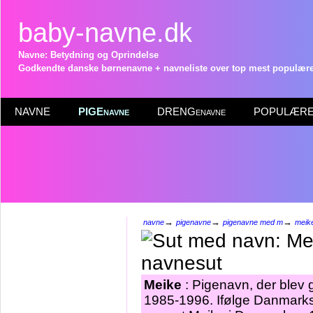
baby-navne.dk
Navne: Betydning og Oprindelse
Godkendte danske børnenavne + navneliste over top mest populære 
NAVNE
PIGEnavne
DRENGenavne
POPULÆRE 
→
→
→
navne
pigenavne
pigenavne med m
meik
Meike
: Pigenavn, der blev gi
1985-1996. Ifølge Danmarks 