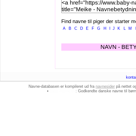
Find navne til piger der starter m
A
B
C
D
E
F
G
H
I
J
K
L
M
NAVN - BET
konta
Navne-databasen er kompileret ud fra
navnesider
på nettet 
•
baby-navne.dk
: Godkendte danske
navne til bør