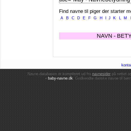
Find navne til piger der starter m
A
B
C
D
E
F
G
H
I
J
K
L
M
NAVN - BET
konta
Navne-databasen er kompileret ud fra
navnesider
på nettet 
•
baby-navne.dk
: Godkendte danske
navne til bør