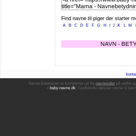
Find navne til piger der starter m
A
B
C
D
E
F
G
H
I
J
K
L
M
NAVN - BET
konta
Navne-databasen er kompileret ud fra
navnesider
på nettet 
•
baby-navne.dk
: Godkendte danske
navne til bør