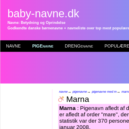
baby-navne.dk
Navne: Betydning og Oprindelse
Godkendte danske børnenavne + navneliste over top mest populære 
NAVNE
PIGEnavne
DRENGenavne
POPULÆRE 
→
→
→
navne
pigenavne
pigenavne med m
marn
Marna
Marna
: Pigenavn afledt af 
er afledt af order "mare", d
statistik var der 370 perso
januar 2008.