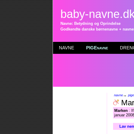
baby-navne.d
Navne: Betydning og Oprindelse
Godkendte danske børnenavne + navneli
NAVNE
PIGEnavne
DRENG
→
navne
pig
Mar
Marken
: I
januar 2008
Lav nem