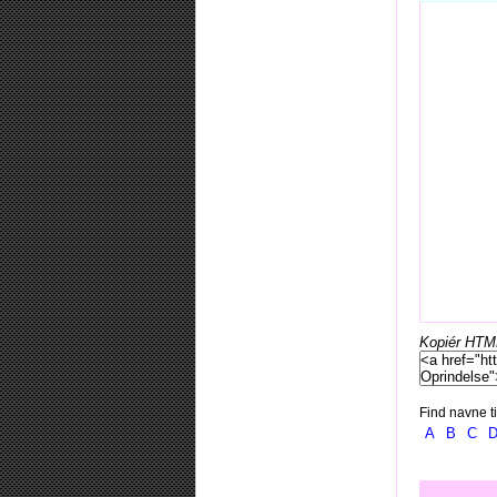
Kopiér HTML-
Find navne ti
A
B
C