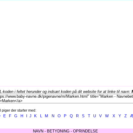
koden i feltet herunder og indsæt koden på dit website for at linke til navn:
l piger der starter med:
D
E
F
G
H
I
J
K
L
M
N
O
P
Q
R
S
T
U
V
W
X
Y
Z
NAVN - BETYDNING - OPRINDELSE