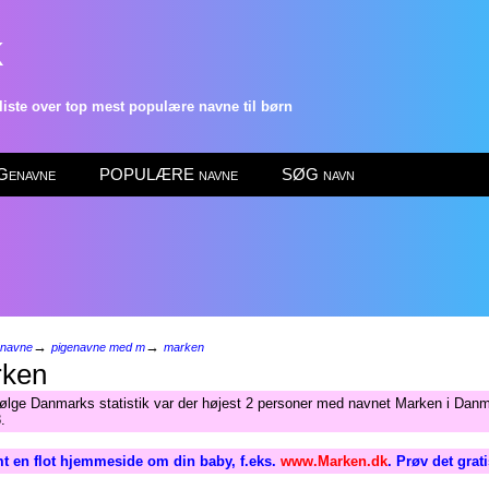
k
ste over top mest populære navne til børn
enavne
POPULÆRE navne
SØG navn
→
→
enavne
pigenavne med m
marken
ken
følge Danmarks statistik var der højest 2 personer med navnet Marken i Danm
.
t en flot hjemmeside om din baby, f.eks.
www.Marken.dk
. Prøv det grat