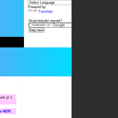
Powered by
Translate
Hvad betyder navnet?
ark pr 1.
is HER!