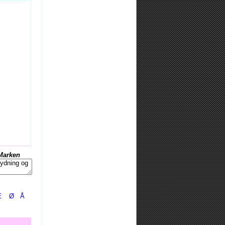
Marken
Æ
Ø
Å