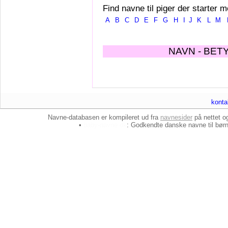
Find navne til piger der starter m
A
B
C
D
E
F
G
H
I
J
K
L
M
NAVN - BET
konta
Navne-databasen er kompileret ud fra
navnesider
på nettet 
•
baby-navne.dk
: Godkendte danske
navne til bør