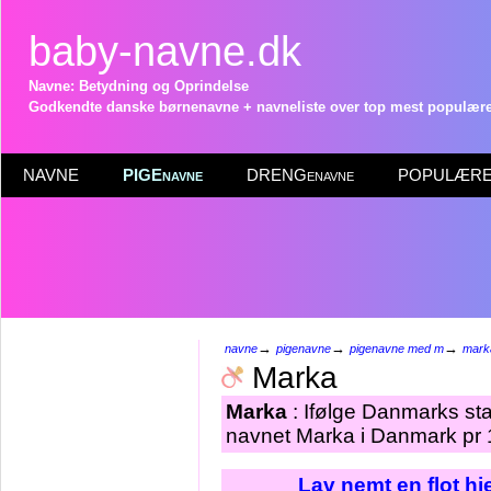
baby-navne.dk
Navne: Betydning og Oprindelse
Godkendte danske børnenavne + navneliste over top mest populære 
NAVNE
PIGEnavne
DRENGenavne
POPULÆRE 
→
→
→
navne
pigenavne
pigenavne med m
mark
Marka
Marka
: Ifølge Danmarks sta
navnet Marka i Danmark pr 1
Lav nemt en flot h