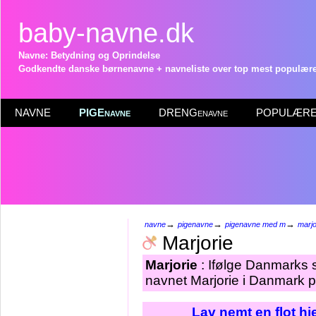
baby-navne.dk
Navne: Betydning og Oprindelse
Godkendte danske børnenavne + navneliste over top mest populære 
NAVNE
PIGEnavne
DRENGenavne
POPULÆRE 
→
→
→
navne
pigenavne
pigenavne med m
marjo
Marjorie
Marjorie
: Ifølge Danmarks s
navnet Marjorie i Danmark p
Lav nemt en flot h