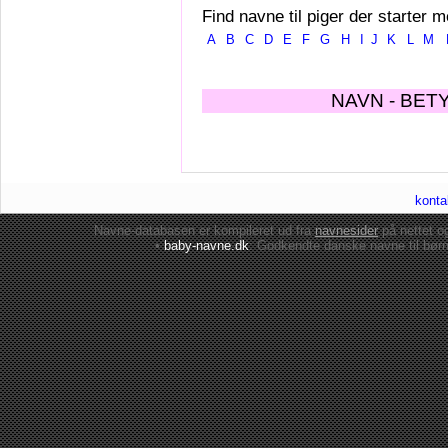
Find navne til piger der starter m
A
B
C
D
E
F
G
H
I
J
K
L
M
NAVN - BET
konta
Navne-databasen er kompileret ud fra
navnesider
på nettet 
•
baby-navne.dk
: Godkendte danske
navne til bør