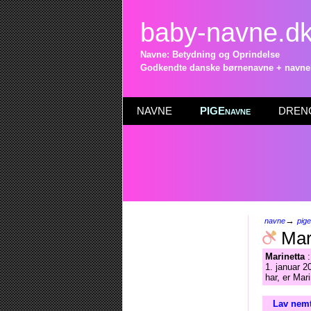
baby-navne.d
Navne: Betydning og Oprindelse
Godkendte danske børnenavne + navneli
NAVNE
PIGEnavne
DRENG
→
navne
pig
Mar
Marinetta
:
1. januar 2
har, er Mar
Lav nemt