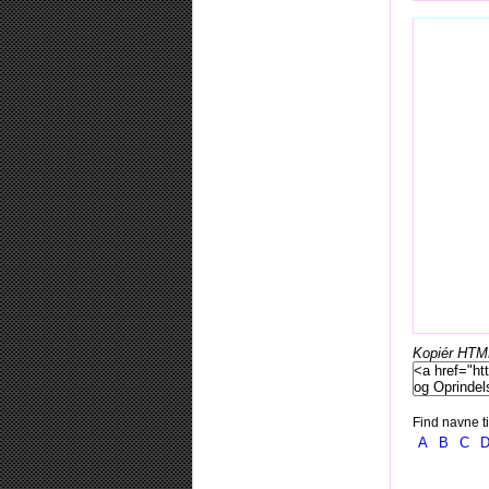
Kopiér HTML-
Find navne ti
A
B
C