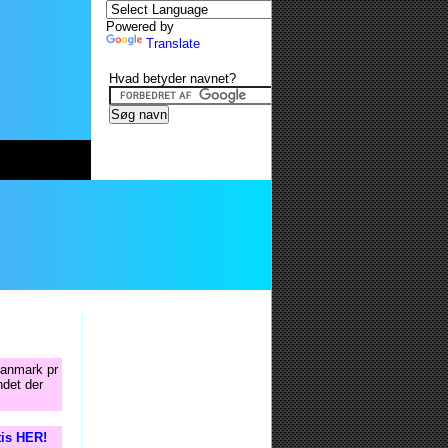
Powered by
Translate
Hvad betyder navnet?
Danmark pr
ndet der
tis HER!