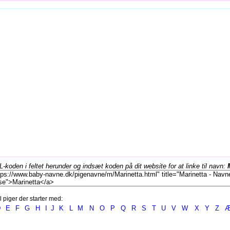
koden i feltet herunder og indsæt koden på dit website for at linke til navn:
l piger der starter med:
D
E
F
G
H
I
J
K
L
M
N
O
P
Q
R
S
T
U
V
W
X
Y
Z