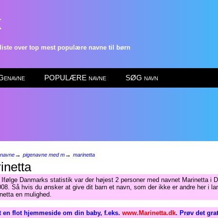
k
ste over top mest populære navne til børn
enavne
POPULÆRE navne
SØG navn
→
→
enavne
pigenavne med m
marinetta
inetta
 Ifølge Danmarks statistik var der højest 2 personer med navnet Marinetta i 
008. Så hvis du ønsker at give dit barn et navn, som der ikke er andre her i la
inetta en mulighed.
 en flot hjemmeside om din baby, f.eks.
www.Marinetta.dk
. Prøv det gra