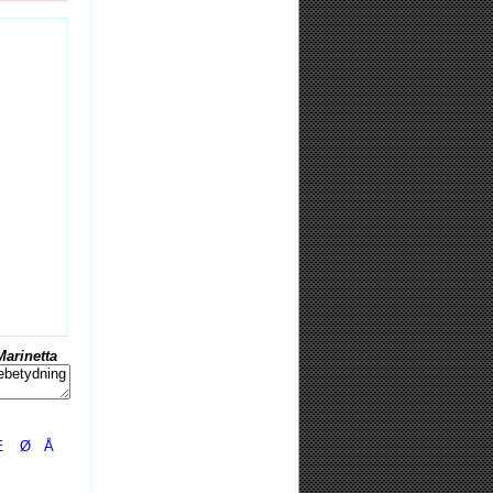
Marinetta
Æ
Ø
Å