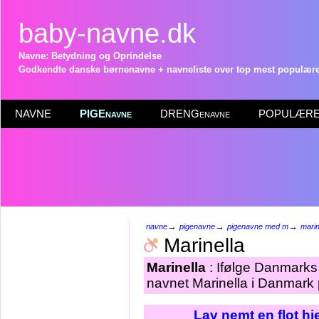
baby-navne.dk
Navne: Betydning og Oprindelse
Godkendte danske børnenavne + navneliste over top mest populære 
NAVNE
PIGEnavne
DRENGenavne
POPULÆRE 
→
→
→
navne
pigenavne
pigenavne med m
marin
Marinella
Marinella
: Ifølge Danmarks 
navnet Marinella i Danmark 
Lav nemt en flot h