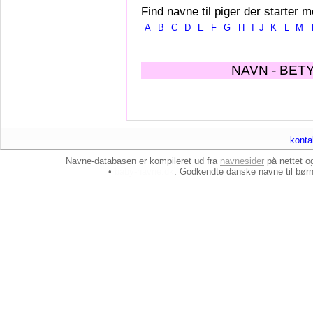
Find navne til piger der starter m
A
B
C
D
E
F
G
H
I
J
K
L
M
NAVN - BET
konta
Navne-databasen er kompileret ud fra
navnesider
på nettet 
•
baby-navne.dk
: Godkendte danske
navne til bør