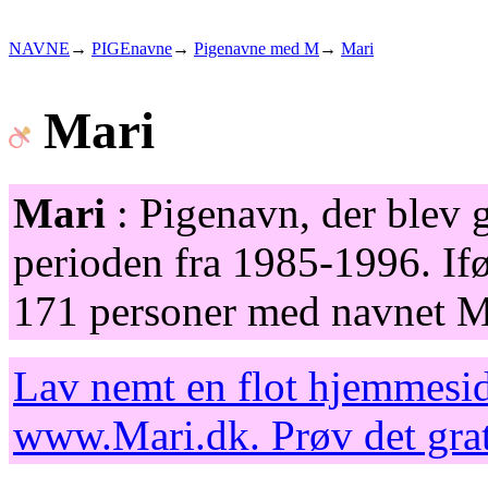
NAVNE
→
PIGEnavne
→
Pigenavne med M
→
Mari
Mari
Mari
: Pigenavn, der blev g
perioden fra 1985-1996. Ifø
171 personer med navnet Ma
Lav nemt en flot hjemmesid
www.Mari.dk
. Prøv det gr