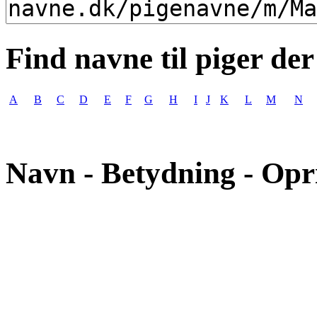
Find navne til piger der
A
B
C
D
E
F
G
H
I
J
K
L
M
N
Navn - Betydning - Opr