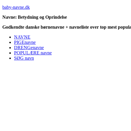
baby-navne.dk
Navne: Betydning og Oprindelse
Godkendte danske børnenavne + navneliste over top mest populæ
NAVNE
PIGEnavne
DRENGenavne
POPULÆRE navne
SØG navn