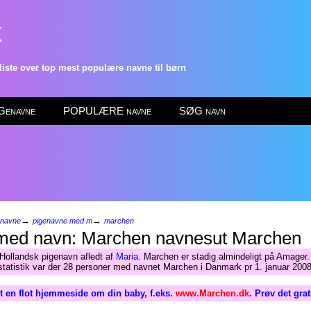
k
ste over top mest populære navne til børn
enavne
POPULÆRE navne
SØG navn
→
→
enavne
pigenavne med m
marchen
Marchen
Hollandsk pigenavn afledt af
Maria
. Marchen er stadig almindeligt på Amager.
tatistik var der 28 personer med navnet Marchen i Danmark pr 1. januar 2008
 en flot hjemmeside om din baby, f.eks.
www.Marchen.dk
. Prøv det gra