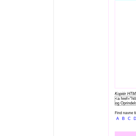
Kopiér HTML-
Find navne ti
A
B
C