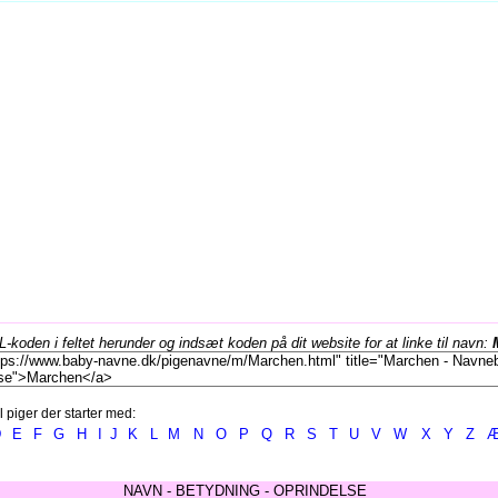
koden i feltet herunder og indsæt koden på dit website for at linke til navn:
l piger der starter med:
D
E
F
G
H
I
J
K
L
M
N
O
P
Q
R
S
T
U
V
W
X
Y
Z
NAVN - BETYDNING - OPRINDELSE