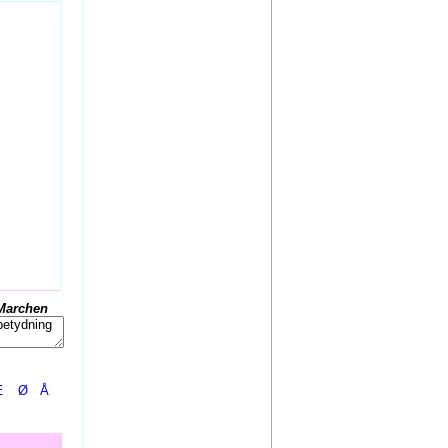
Marchen
Æ
Ø
Å