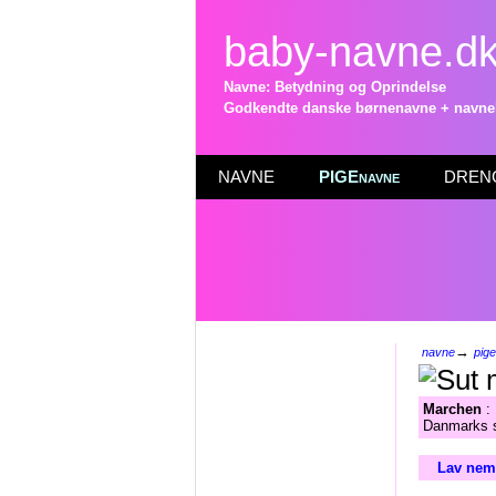
baby-navne.d
Navne: Betydning og Oprindelse
Godkendte danske børnenavne + navneli
NAVNE
PIGEnavne
DRENG
→
navne
pig
Marchen
: 
Danmarks s
Lav nemt