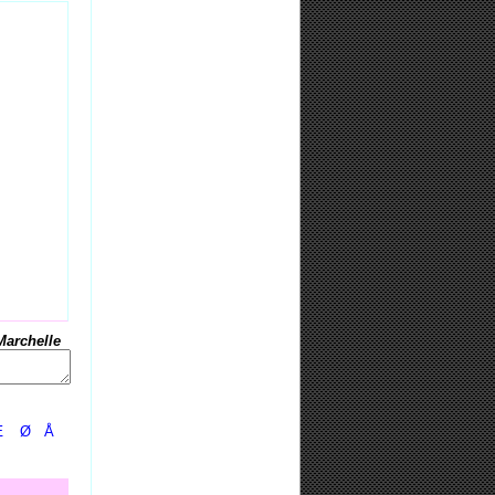
Marchelle
Æ
Ø
Å