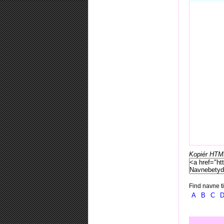
Kopiér HTML-
Find navne ti
A
B
C