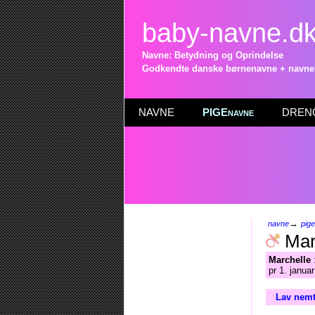
baby-navne.d
Navne: Betydning og Oprindelse
Godkendte danske børnenavne + navneli
NAVNE
PIGEnavne
DRENG
→
navne
pig
Mar
Marchelle
:
pr 1. janua
Lav nemt