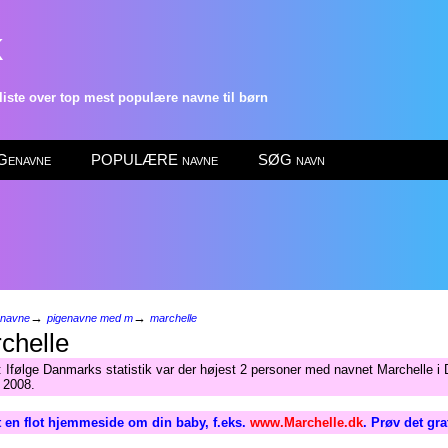
k
ste over top mest populære navne til børn
enavne
POPULÆRE navne
SØG navn
→
→
enavne
pigenavne med m
marchelle
chelle
 Ifølge Danmarks statistik var der højest 2 personer med navnet Marchelle 
r 2008.
 en flot hjemmeside om din baby, f.eks.
www.Marchelle.dk
. Prøv det gra