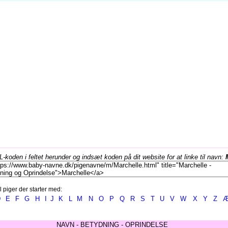
koden i feltet herunder og indsæt koden på dit website for at linke til navn:
l piger der starter med:
D
E
F
G
H
I
J
K
L
M
N
O
P
Q
R
S
T
U
V
W
X
Y
Z
NAVN - BETYDNING - OPRINDELSE