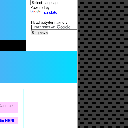
Powered by
Translate
Hvad betyder navnet?
i Danmark
tis HER!