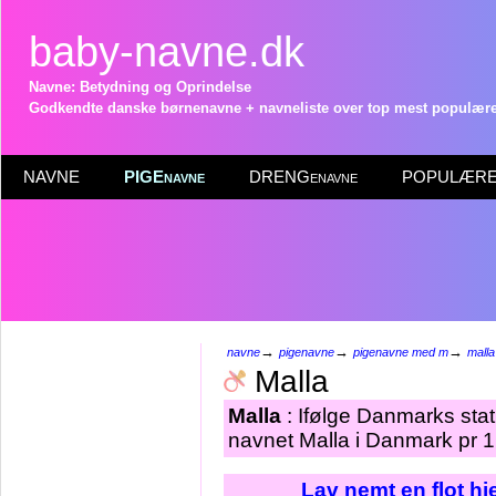
baby-navne.dk
Navne: Betydning og Oprindelse
Godkendte danske børnenavne + navneliste over top mest populære 
NAVNE
PIGEnavne
DRENGenavne
POPULÆRE 
→
→
→
navne
pigenavne
pigenavne med m
malla
Malla
Malla
: Ifølge Danmarks stat
navnet Malla i Danmark pr 1
Lav nemt en flot h