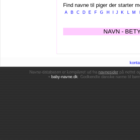
Find navne til piger der starter m
A
B
C
D
E
F
G
H
I
J
K
L
M
NAVN - BET
konta
Navne-databasen er kompileret ud fra
navnesider
på nettet 
•
baby-navne.dk
: Godkendte danske
navne til bør