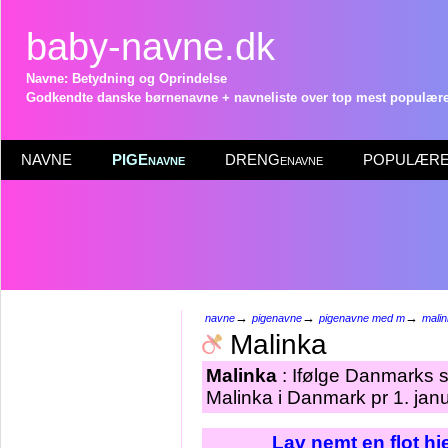
baby-navne.dk
Navne: Betydning og Oprindelse
Godkendte danske børnenavne + navneliste over top mest populære 
NAVNE
PIGEnavne
DRENGenavne
POPULÆRE 
→
→
→
navne
pigenavne
pigenavne med m
mali
Malinka
Malinka
: Ifølge Danmarks s
Malinka i Danmark pr 1. jan
Lav nemt en flot h