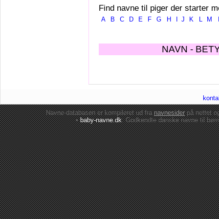
Find navne til piger der starter m
A
B
C
D
E
F
G
H
I
J
K
L
M
NAVN - BET
konta
Navne-databasen er kompileret ud fra
navnesider
på nettet 
•
baby-navne.dk
: Godkendte danske
navne til bør