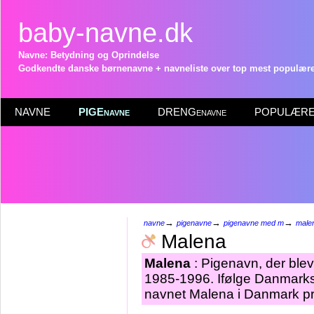
baby-navne.dk
Navne: Betydning og Oprindelse
Godkendte danske børnenavne + navneliste over top mest populære 
NAVNE
PIGEnavne
DRENGenavne
POPULÆRE 
→
→
→
navne
pigenavne
pigenavne med m
male
Malena
Malena
: Pigenavn, der blev 
1985-1996. Ifølge Danmarks 
navnet Malena i Danmark pr