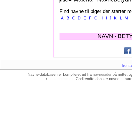
Find navne til piger der starter m
A
B
C
D
E
F
G
H
I
J
K
L
M
NAVN - BET
konta
Navne-databasen er kompileret ud fra
navnesider
på nettet 
•
baby-navne.dk
: Godkendte danske
navne til bør