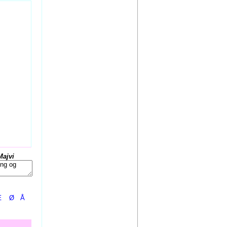
Majvi
Æ
Ø
Å