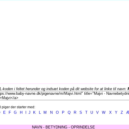
koden i feltet herunder og indsæt koden på dit website for at linke til navn:
l piger der starter med:
D
E
F
G
H
I
J
K
L
M
N
O
P
Q
R
S
T
U
V
W
X
Y
Z
NAVN - BETYDNING - OPRINDELSE