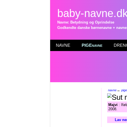
baby-navne.d
Navne: Betydning og Oprindelse
Godkendte danske børnenavne + navneli
NAVNE
PIGEnavne
DRENG
→
navne
pig
Majvi
: Ifø
2008.
Lav ne