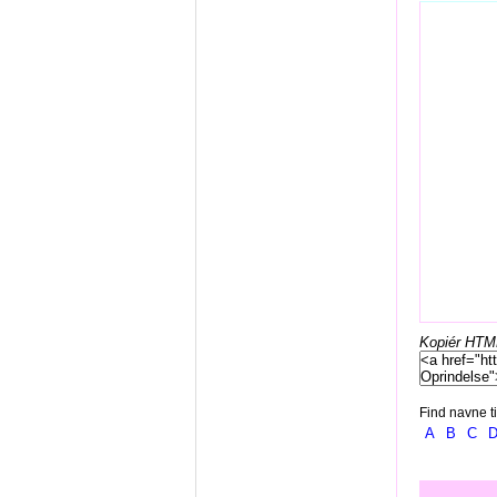
Kopiér HTML-
Find navne ti
A
B
C