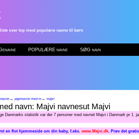
k
ste over top mest populære navne til børn
enavne
POPULÆRE navne
SØG navn
→
→
enavne
pigenavne med m
majvi
Majvi
lge Danmarks statistik var der 7 personer med navnet Majvi i Danmark pr 1. j
mt en flot hjemmeside om din baby, f.eks.
www.Majvi.dk
. Prøv det grati