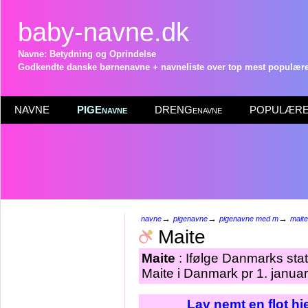
baby-navne.dk
Navne: Betydning og Oprindelse
Godkendte danske børnenavne + navneliste over top mest populære 
NAVNE
PIGEnavne
DRENGenavne
POPULÆRE 
→
→
→
navne
pigenavne
pigenavne med m
maite
Maite
Maite
: Ifølge Danmarks stat
Maite i Danmark pr 1. janua
Lav nemt en flot h