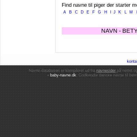
Find navne til piger der starter m
A
B
C
D
E
F
G
H
I
J
K
L
M
NAVN - BET
konta
Navne-databasen er kompileret ud fra
navnesider
på nettet 
•
baby-navne.dk
: Godkendte danske
navne til bør