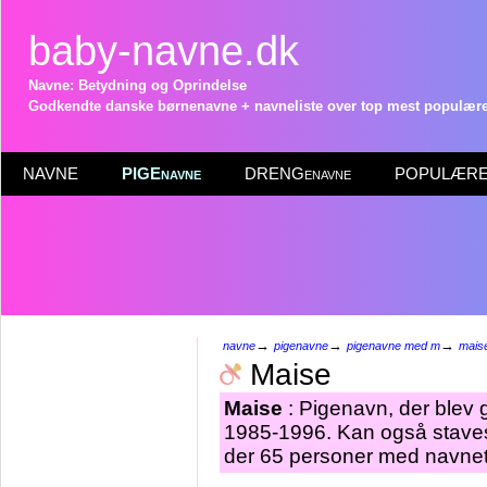
baby-navne.dk
Navne: Betydning og Oprindelse
Godkendte danske børnenavne + navneliste over top mest populære 
NAVNE
PIGEnavne
DRENGenavne
POPULÆRE 
→
→
→
navne
pigenavne
pigenavne med m
mais
Maise
Maise
: Pigenavn, der blev g
1985-1996. Kan også stav
der 65 personer med navnet