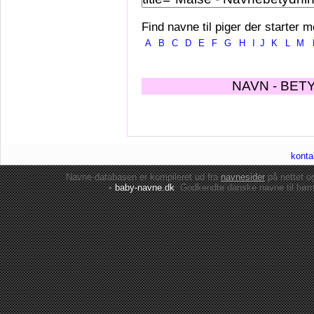
Find navne til piger der starter m
A
B
C
D
E
F
G
H
I
J
K
L
M
NAVN - BET
konta
Navne-databasen er kompileret ud fra
navnesider
på nettet 
•
baby-navne.dk
: Godkendte danske
navne til bør