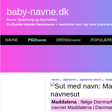
baby-navne.dk
Navne: Betydning og Oprindelse
Godkendte danske børnenavne + navneliste over top mest populære 
NAVNE
PIGEnavne
DRENGenavne
POPULÆRE 
→
→
→
navne
pigenavne
pigenavne med m
madd
Maddalena
: Ifølge Danmark
navnet Maddalena i Danmark