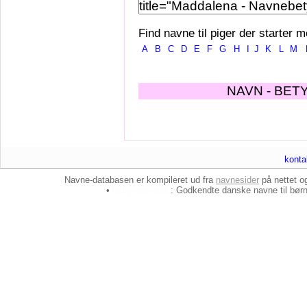
Find navne til piger der starter m
A
B
C
D
E
F
G
H
I
J
K
L
M
NAVN - BET
konta
Navne-databasen er kompileret ud fra
navnesider
på nettet 
•
baby-navne.dk
: Godkendte danske
navne til bør