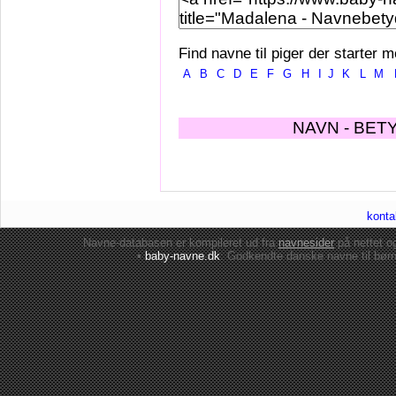
Find navne til piger der starter m
A
B
C
D
E
F
G
H
I
J
K
L
M
NAVN - BET
konta
Navne-databasen er kompileret ud fra
navnesider
på nettet 
•
baby-navne.dk
: Godkendte danske
navne til bør