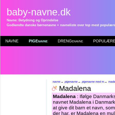
baby-navne.dk
Navne: Betydning og Oprindelse
Godkendte danske børnenavne + navneliste over top mest populære 
NAVNE
PIGEnavne
DRENGenavne
POPULÆRE 
→
→
→
navne
pigenavne
pigenavne med m
mada
Madalena
Madalena
: Ifølge Danmarks
navnet Madalena i Danmark 
at give dit barn et navn, so
der har, er Madalena en mul