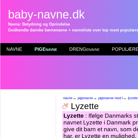
baby-navne.dk
Navne: Betydning og Oprindelse
Godkendte danske børnenavne + navneliste over top mest populære 
NAVNE
PIGEnavne
DRENGenavne
POPULÆRE 
→
→
→
navne
pigenavne
pigenavne med l
lyzette
Lyzette
Lyzette
: Ifølge Danmarks st
navnet Lyzette i Danmark pr
give dit barn et navn, som d
har, er Lyzette en mulighed.