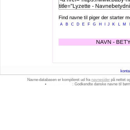
Find navne til piger der starter m
A
B
C
D
E
F
G
H
I
J
K
L
M
NAVN - BET
konta
Navne-databasen er kompileret ud fra
navnesider
på nettet 
•
baby-navne.dk
: Godkendte danske
navne til bør