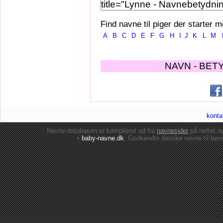
Find navne til piger der starter m
A
B
C
D
E
F
G
H
I
J
K
L
M
NAVN - BET
konta
Navne-databasen er kompileret ud fra
navnesider
på nettet 
•
baby-navne.dk
: Godkendte danske
navne til bør