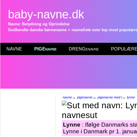
baby-navne.dk
Navne: Betydning og Oprindelse
Godkendte danske børnenavne + navneliste over top mest populære 
NAVNE
PIGEnavne
DRENGenavne
POPULÆRE 
→
→
→
navne
pigenavne
pigenavne med l
lynne
Lynne
: Ifølge Danmarks sta
Lynne i Danmark pr 1. janua