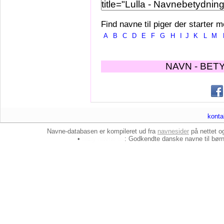
Find navne til piger der starter m
A
B
C
D
E
F
G
H
I
J
K
L
M
NAVN - BET
konta
Navne-databasen er kompileret ud fra
navnesider
på nettet 
•
baby-navne.dk
: Godkendte danske
navne til bør