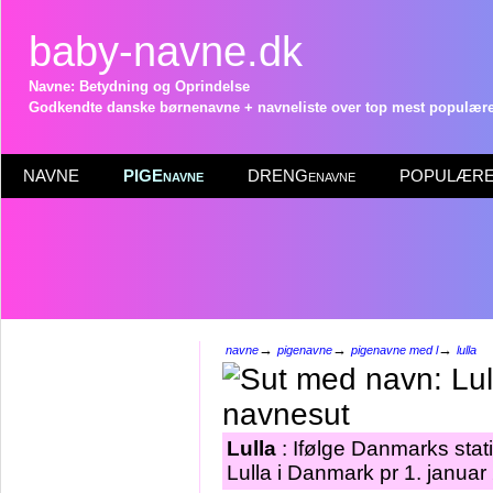
baby-navne.dk
Navne: Betydning og Oprindelse
Godkendte danske børnenavne + navneliste over top mest populære 
NAVNE
PIGEnavne
DRENGenavne
POPULÆRE 
→
→
→
navne
pigenavne
pigenavne med l
lulla
Lulla
: Ifølge Danmarks stat
Lulla i Danmark pr 1. januar