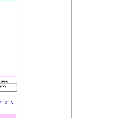
Luisa
Æ
Ø
Å