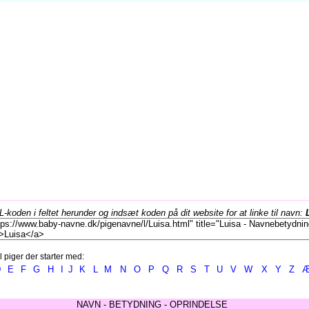
koden i feltet herunder og indsæt koden på dit website for at linke til navn:
l piger der starter med:
D
E
F
G
H
I
J
K
L
M
N
O
P
Q
R
S
T
U
V
W
X
Y
Z
NAVN - BETYDNING - OPRINDELSE