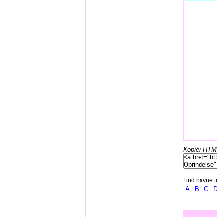
Kopiér HTML-
Find navne ti
A
B
C