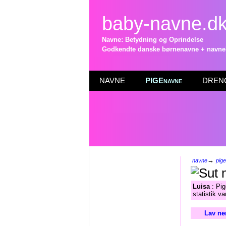
baby-navne.d
Navne: Betydning og Oprindelse
Godkendte danske børnenavne + navneli
NAVNE
PIGEnavne
DRENG
→
navne
pig
Luisa
: Pig
statistik v
Lav ne