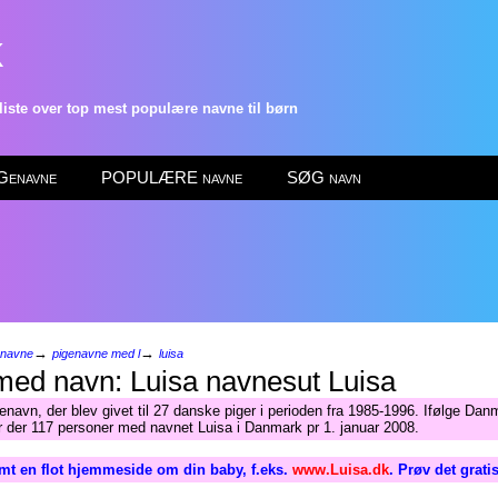
k
ste over top mest populære navne til børn
enavne
POPULÆRE navne
SØG navn
→
→
enavne
pigenavne med l
luisa
Luisa
enavn, der blev givet til 27 danske piger i perioden fra 1985-1996. Ifølge Da
ar der 117 personer med navnet Luisa i Danmark pr 1. januar 2008.
mt en flot hjemmeside om din baby, f.eks.
www.Luisa.dk
. Prøv det grati