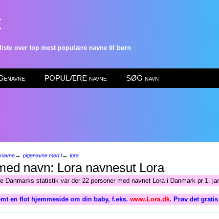
k
ste over top mest populære navne til børn
enavne
POPULÆRE navne
SØG navn
→
→
enavne
pigenavne med l
lora
Lora
ge Danmarks statistik var der 22 personer med navnet Lora i Danmark pr 1. ja
mt en flot hjemmeside om din baby, f.eks.
www.Lora.dk
. Prøv det grati