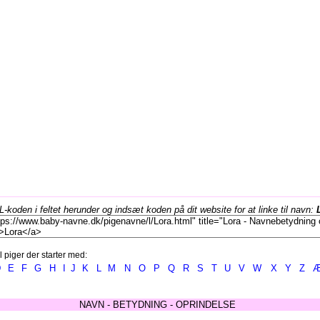
koden i feltet herunder og indsæt koden på dit website for at linke til navn:
l piger der starter med:
D
E
F
G
H
I
J
K
L
M
N
O
P
Q
R
S
T
U
V
W
X
Y
Z
NAVN - BETYDNING - OPRINDELSE