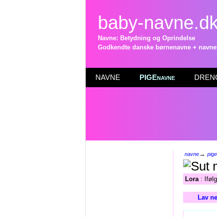
baby-navne.d
Navne: Betydning og Oprindelse
Godkendte danske børnenavne + navneli
NAVNE
PIGEnavne
DRENG
→
navne
pig
Lora
: Iføl
Lav ne