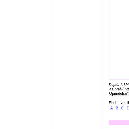
Kopiér HTML-
Find navne ti
A
B
C