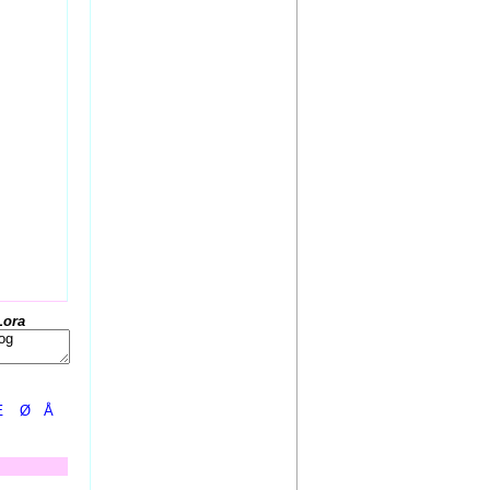
Lora
Æ
Ø
Å