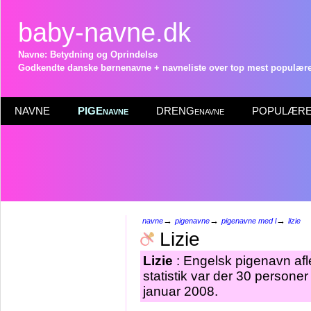
baby-navne.dk
Navne: Betydning og Oprindelse
Godkendte danske børnenavne + navneliste over top mest populære 
NAVNE
PIGEnavne
DRENGenavne
POPULÆRE 
→
→
→
navne
pigenavne
pigenavne med l
lizie
Lizie
Lizie
: Engelsk pigenavn afl
statistik var der 30 persone
januar 2008.