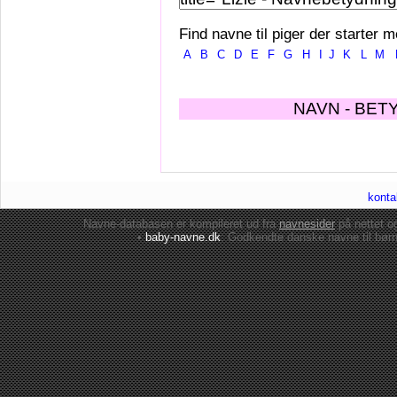
Find navne til piger der starter m
A
B
C
D
E
F
G
H
I
J
K
L
M
NAVN - BET
konta
Navne-databasen er kompileret ud fra
navnesider
på nettet 
•
baby-navne.dk
: Godkendte danske
navne til bør