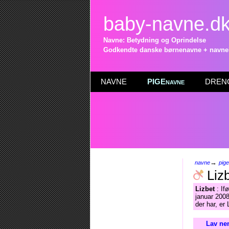
baby-navne.d
Navne: Betydning og Oprindelse
Godkendte danske børnenavne + navneli
NAVNE
PIGEnavne
DRENG
→
navne
pig
Lizb
Lizbet
: If
januar 2008
der har, er
Lav ne