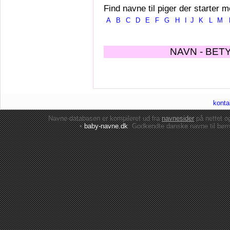
Find navne til piger der starter m
A
B
C
D
E
F
G
H
I
J
K
L
M
NAVN - BET
konta
Navne-databasen er kompileret ud fra
navnesider
på nettet 
•
baby-navne.dk
: Godkendte danske
navne til bør