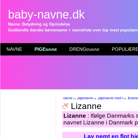
baby-navne.dk
Navne: Betydning og Oprindelse
Godkendte danske børnenavne + navneliste over top mest populære 
NAVNE
PIGEnavne
DRENGenavne
POPULÆRE 
→
→
→
navne
pigenavne
pigenavne med l
lizann
Lizanne
Lizanne
: Ifølge Danmarks s
navnet Lizanne i Danmark pr
Lav nemt en flot h