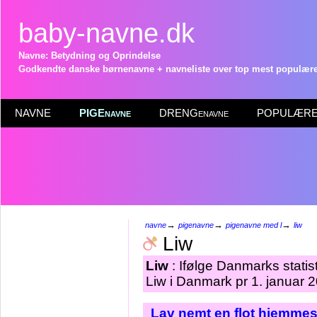
baby-navne.dk
Navne: Betydning og Oprindelse
Godkendte danske børnenavne + navneliste over top mest populære 
NAVNE
PIGEnavne
DRENGenavne
POPULÆRE 
→
→
→
navne
pigenavne
pigenavne med l
liw
Liw
Liw
: Ifølge Danmarks statis
Liw i Danmark pr 1. januar 
Lav nemt en flot hjemmes