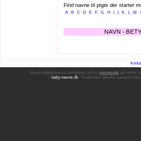
Find navne til piger der starter m
A
B
C
D
E
F
G
H
I
J
K
L
M
NAVN - BET
konta
Navne-databasen er kompileret ud fra
navnesider
på nettet 
•
baby-navne.dk
: Godkendte danske
navne til bør