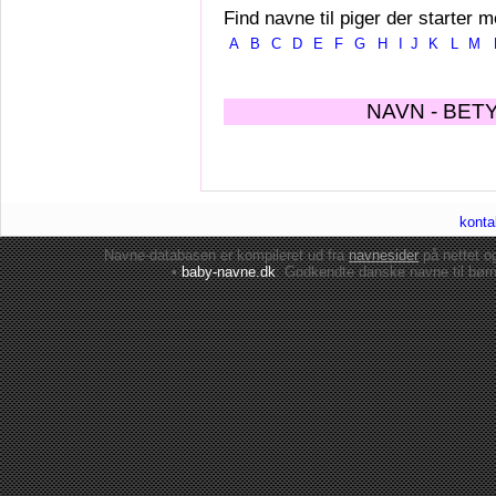
Find navne til piger der starter m
A
B
C
D
E
F
G
H
I
J
K
L
M
NAVN - BET
konta
Navne-databasen er kompileret ud fra
navnesider
på nettet 
•
baby-navne.dk
: Godkendte danske
navne til bør