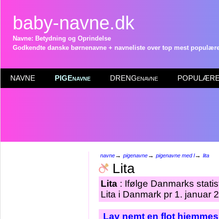
baby-navne.dk
Navne: Betydning og Oprindelse
Godkendte danske børnenavne + navneliste over top mest populære 
NAVNE
PIGEnavne
DRENGenavne
POPULÆRE 
→
→
→
navne
pigenavne
pigenavne med l
lita
Lita
Lita
: Ifølge Danmarks stati
Lita i Danmark pr 1. januar 
Lav nemt en flot hjemmes