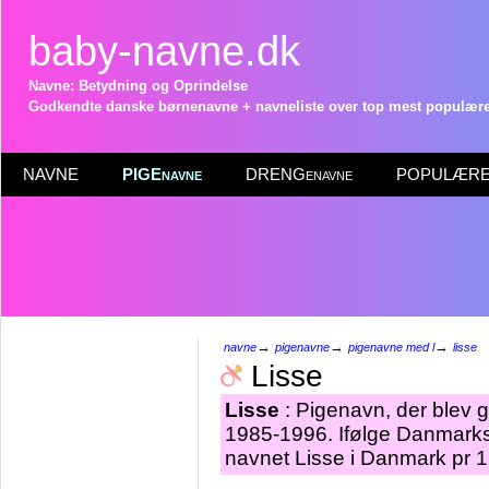
baby-navne.dk
Navne: Betydning og Oprindelse
Godkendte danske børnenavne + navneliste over top mest populære 
NAVNE
PIGEnavne
DRENGenavne
POPULÆRE 
→
→
→
navne
pigenavne
pigenavne med l
lisse
Lisse
Lisse
: Pigenavn, der blev gi
1985-1996. Ifølge Danmarks 
navnet Lisse i Danmark pr 1