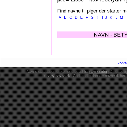
Find navne til piger der starter m
A
B
C
D
E
F
G
H
I
J
K
L
M
NAVN - BET
konta
Navne-databasen er kompileret ud fra
navnesider
på nettet 
•
baby-navne.dk
: Godkendte danske
navne til bør