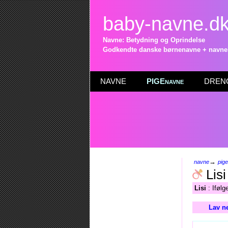
baby-navne.d
Navne: Betydning og Oprindelse
Godkendte danske børnenavne + navneli
NAVNE
PIGEnavne
DRENG
→
navne
pig
Lisi
Lisi
: Ifølg
Lav n