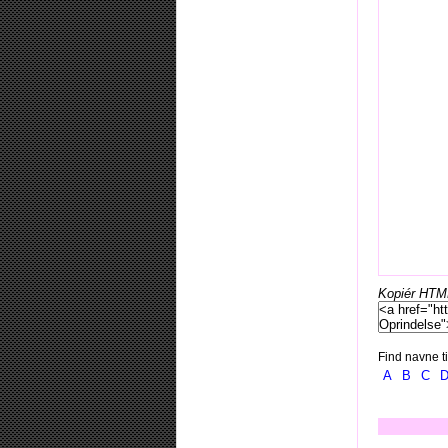
Kopiér HTML-
Find navne ti
A
B
C