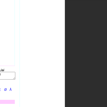
Lisi
Æ
Ø
Å