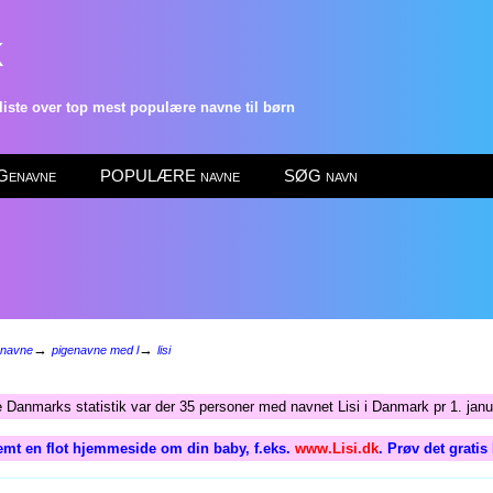
k
ste over top mest populære navne til børn
enavne
POPULÆRE navne
SØG navn
→
→
enavne
pigenavne med l
lisi
e Danmarks statistik var der 35 personer med navnet Lisi i Danmark pr 1. jan
emt en flot hjemmeside om din baby, f.eks.
www.Lisi.dk
. Prøv det gratis