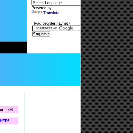
Powered by
Translate
Hvad betyder navnet?
uar 2008.
 HER!