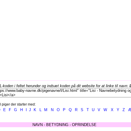
koden i feltet herunder og indsæt koden på dit website for at linke til navn:
l piger der starter med:
D
E
F
G
H
I
J
K
L
M
N
O
P
Q
R
S
T
U
V
W
X
Y
Z
NAVN - BETYDNING - OPRINDELSE