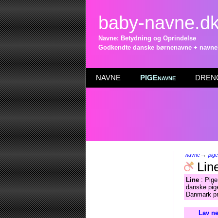
baby-navne.d
Navne: Betydning og Oprindelse
Godkendte danske børnenavne + navneli
NAVNE
PIGEnavne
DRENG
→
navne
pig
Lin
Line
: Pige
danske pige
Danmark pr
Lav ne