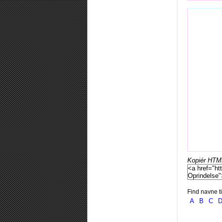
Kopiér HTML-
Find navne ti
A
B
C