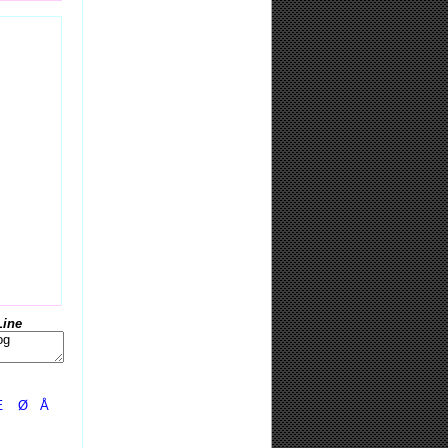
Line
Æ
Ø
Å