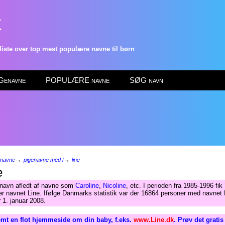
k
ste over top mest populære navne til børn
enavne
POPULÆRE navne
SØG navn
→
→
enavne
pigenavne med l
line
e
navn afledt af navne som
Caroline
,
Nicoline
, etc. I perioden fra 1985-1996 fik
r navnet Line. Ifølge Danmarks statistik var der 16864 personer med navnet L
 1. januar 2008.
mt en flot hjemmeside om din baby, f.eks.
www.Line.dk
. Prøv det grati