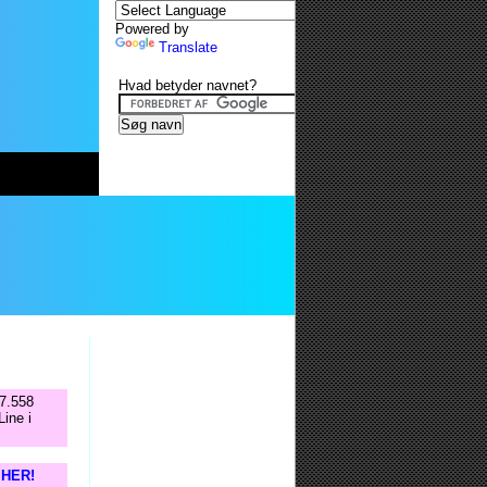
Powered by
Translate
Hvad betyder navnet?
 7.558
ine i
s HER!