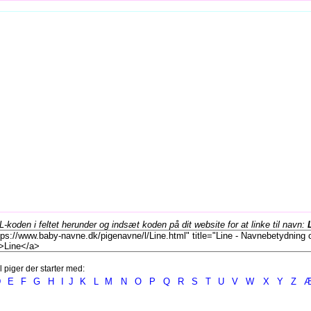
koden i feltet herunder og indsæt koden på dit website for at linke til navn:
l piger der starter med:
D
E
F
G
H
I
J
K
L
M
N
O
P
Q
R
S
T
U
V
W
X
Y
Z