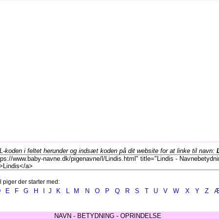
koden i feltet herunder og indsæt koden på dit website for at linke til navn:
l piger der starter med:
D
E
F
G
H
I
J
K
L
M
N
O
P
Q
R
S
T
U
V
W
X
Y
Z
NAVN - BETYDNING - OPRINDELSE