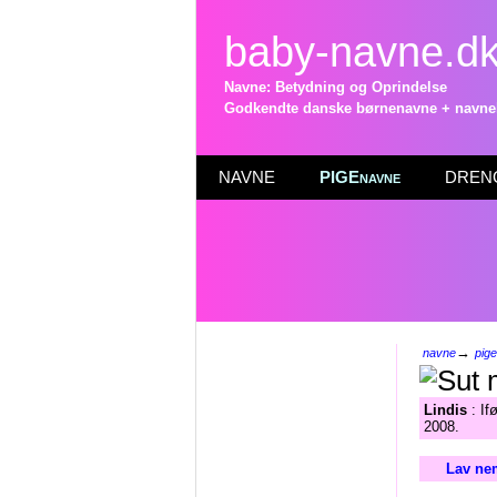
baby-navne.d
Navne: Betydning og Oprindelse
Godkendte danske børnenavne + navneli
NAVNE
PIGEnavne
DRENG
→
navne
pig
Lindis
: If
2008.
Lav nem