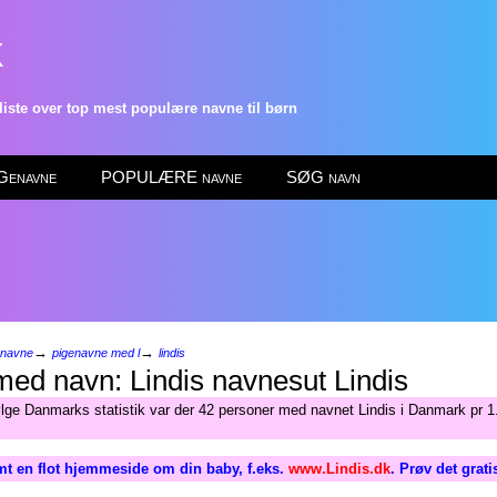
k
ste over top mest populære navne til børn
enavne
POPULÆRE navne
SØG navn
→
→
enavne
pigenavne med l
lindis
Lindis
ølge Danmarks statistik var der 42 personer med navnet Lindis i Danmark pr 1.
t en flot hjemmeside om din baby, f.eks.
www.Lindis.dk
. Prøv det grat