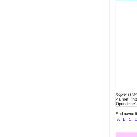
Kopiér HTML-
Find navne ti
A
B
C