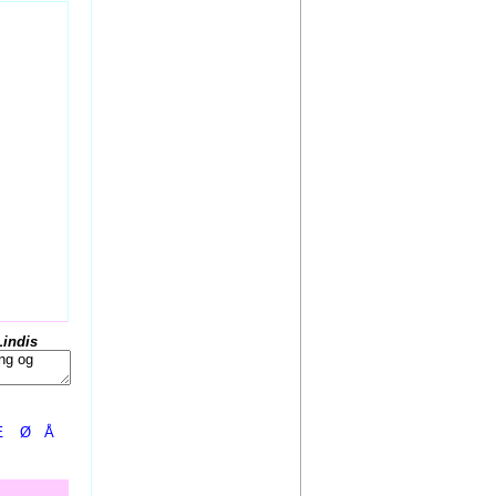
Lindis
Æ
Ø
Å