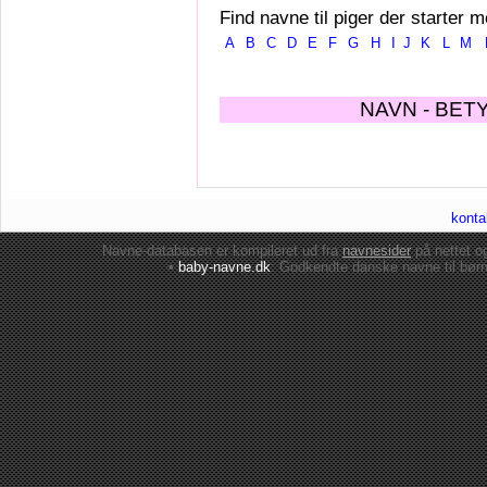
Find navne til piger der starter m
A
B
C
D
E
F
G
H
I
J
K
L
M
NAVN - BET
konta
Navne-databasen er kompileret ud fra
navnesider
på nettet 
•
baby-navne.dk
: Godkendte danske
navne til bør