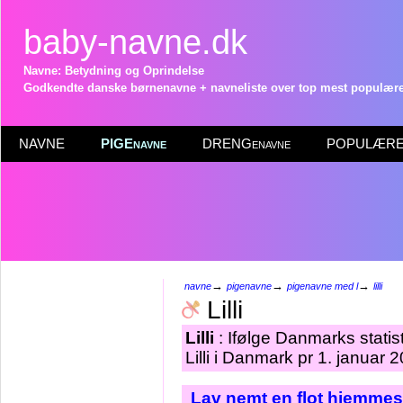
baby-navne.dk
Navne: Betydning og Oprindelse
Godkendte danske børnenavne + navneliste over top mest populære 
NAVNE
PIGEnavne
DRENGenavne
POPULÆRE 
→
→
→
navne
pigenavne
pigenavne med l
lilli
Lilli
Lilli
: Ifølge Danmarks stati
Lilli i Danmark pr 1. januar 
Lav nemt en flot hjemmes